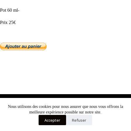
Pot 60 ml-
Prix 25€
Nous utilisons des cookies pour vous garantir la meilleure
Nous utilisons des cookies pour nous assurer que nous vous offrons la
expérience sur notre site web. Si vous continuez à utiliser ce
meilleure expérience possible sur notre site.
site, nous supposerons que vous en êtes satisfait.
Mentions légales
Accepter
Refuser
Ok
Politique de confidentialité