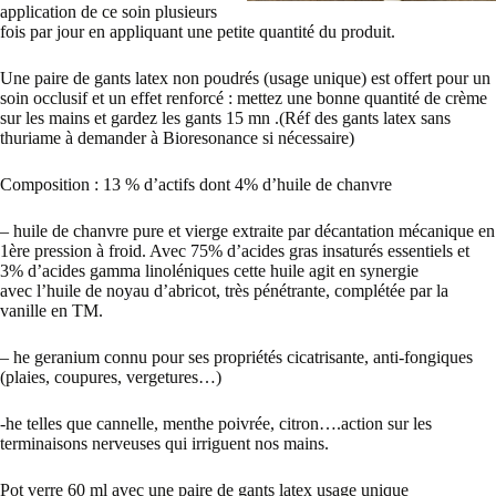
application de ce soin plusieurs
fois par jour en appliquant une petite quantité du produit.
Une paire de gants latex non poudrés (usage unique) est offert pour un
soin occlusif et un effet renforcé : mettez une bonne quantité de crème
sur les mains et gardez les gants 15 mn .(Réf des gants latex sans
thuriame à demander à Bioresonance si nécessaire)
Composition : 13 % d’actifs dont 4% d’huile de chanvre
– huile de chanvre pure et vierge extraite par décantation mécanique en
1ère pression à froid. Avec 75% d’acides gras insaturés essentiels et
3% d’acides gamma linoléniques cette huile agit en synergie
avec l’huile de noyau d’abricot, très pénétrante, complétée par la
vanille en TM.
– he geranium connu pour ses propriétés cicatrisante, anti-fongiques
(plaies, coupures, vergetures…)
-he telles que cannelle, menthe poivrée, citron….action sur les
terminaisons nerveuses qui irriguent nos mains.
Pot verre 60 ml avec une paire de gants latex usage unique