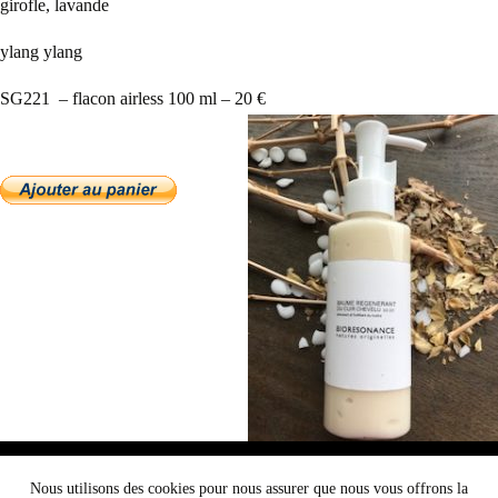
girofle, lavande
ylang ylang
SG221 – flacon airless 100 ml – 20 €
Nous utilisons des cookies pour vous garantir la meilleure
Nous utilisons des cookies pour nous assurer que nous vous offrons la
expérience sur notre site web. Si vous continuez à utiliser ce