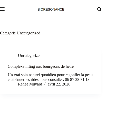
Passer
au
contenu
Catégorie
Uncategorized
Uncategorized
Complexe lifting aux bourgeons de hêtre
Un vrai soin naturel quotidien pour regonfler la peau
et atténuer les rides nous consulter: 06 87 38 71 13
Renée Muyard
avril 22, 2026